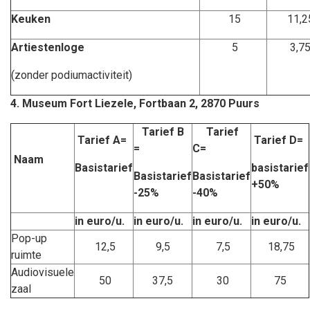
Keuken
15
11,2
Artiestenloge
5
3,7
(zonder podiumactiviteit)
4. Museum Fort Liezele, Fortbaan 2, 2870 Puurs
Tarief B
Tarief
Tarief A=
Tarief D=
=
C=
Naam
Basistarief
basistarief
Basistarief
Basistarief
+50%
-25%
-40%
in euro/u.
in euro/u.
in euro/u.
in euro/u.
Pop-up
12,5
9,5
7,5
18,75
ruimte
Audiovisuele
50
37,5
30
75
zaal