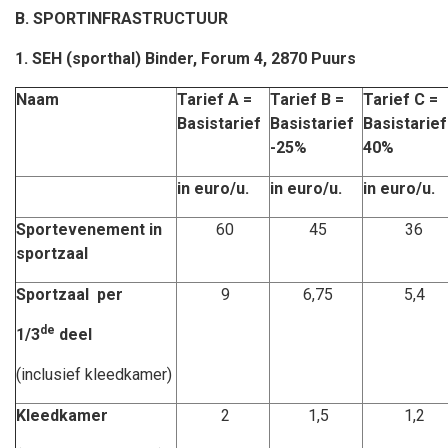
B. SPORTINFRASTRUCTUUR
1.
SEH (sporthal) Binder, Forum 4
, 2870 Puurs
Naam
Tarief A =
Tarief B =
Tarief C =
Basistarief
Basistarief
Basistarie
-25%
40%
in euro/u.
in euro/u.
in euro/u.
Sportevenement in
60
45
36
sportzaal
Sportzaal per
9
6,75
5,4
de
1/3
deel
(inclusief kleedkamer)
Kleedkamer
2
1,5
1,2