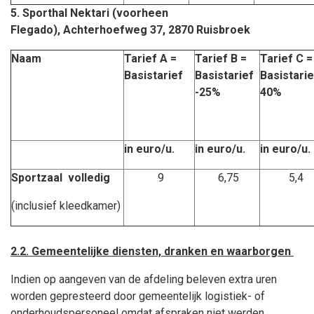
5. Sporthal Nektari (voorheen
Flegado), Achterhoefweg 37, 2870 Ruisbroek
Naam
Tarief A =
Tarief B =
Tarief C =
Basistarief
Basistarief
Basistari
-25%
40%
in euro/u.
in euro/u.
in euro/u.
Sportzaal volledig
9
6,75
5,4
(inclusief kleedkamer)
2.2. Gemeentelijke diensten, dranken en waarborgen
Indien op aangeven van de afdeling beleven extra uren
worden gepresteerd door gemeentelijk logistiek- of
onderhoudspersoneel omdat afspraken niet werden