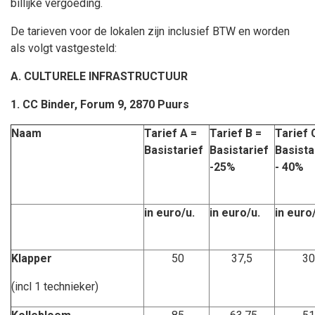
billijke vergoeding.
De tarieven voor de lokalen zijn inclusief BTW en worden
als volgt vastgesteld:
A. CULTURELE INFRASTRUCTUUR
1. CC Binder, Forum 9, 2870 Puurs
Naam
Tarief A =
Tarief B =
Tarief 
Basistarief
Basistarief
Basista
-25%
- 40%
in euro/u.
in euro/u.
in euro
Klapper
50
37,5
30
(incl 1 technieker)