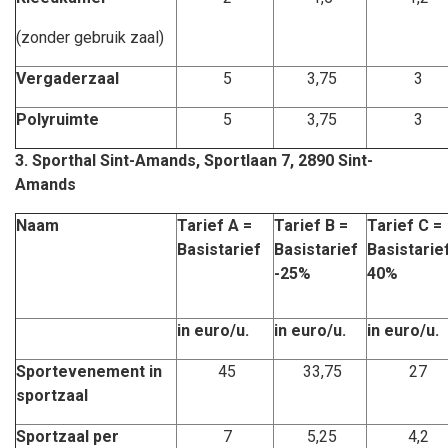
(zonder gebruik zaal)
Vergaderzaal
5
3,75
3
Polyruimte
5
3,75
3
3.
Sporthal Sint-Amands, Sportlaan 7, 2890 Sint-
Amands
Naam
Tarief A =
Tarief B =
Tarief C =
Basistarief
Basistarief
Basistarie
-25%
40%
in euro/u.
in euro/u.
in euro/u.
Sportevenement in
45
33,75
27
sportzaal
Sportzaal per
7
5,25
4,2