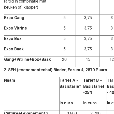
(altijd in combinatie met
keuken of klapper)
Expo Gang
5
3,75
3
Expo Vitrine
5
3,75
3
Expo Box
5
3,75
3
Expo Baak
5
3,75
3
Gang+Vitrine+Box+Baak
20
15
12
2.
SEH (evenementenhal) Binder, Forum 4, 2870 Puurs
Naam
Tarief A =
Tarief B =
Tar
Basistarief
Basistarief
Bas
-25%
- 4
In euro
In euro
In 
Cultureel evenement 3
3.600
2.700