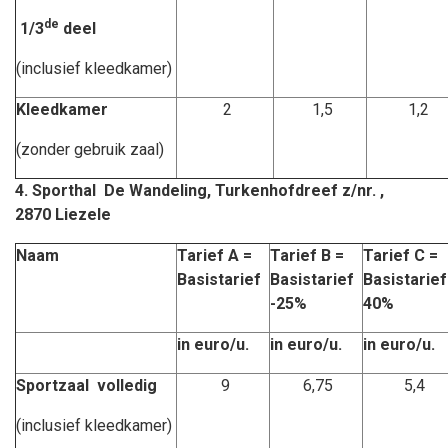
de
1/3
deel
(inclusief kleedkamer)
Kleedkamer
2
1,5
1,2
(zonder gebruik zaal)
4. Sporthal De Wandeling, Turkenhofdreef z/nr. ,
2870 Liezele
Naam
Tarief A =
Tarief B =
Tarief C =
Basistarief
Basistarief
Basistarie
-25%
40%
in euro/u.
in euro/u.
in euro/u.
Sportzaal volledig
9
6,75
5,4
(inclusief kleedkamer)