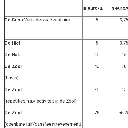
in euro/u.
in euro/
De Gesp
Vergaderzaal/vestiaire
5
3,7
De Hiel
5
3,7
De Hak
20
15
De Zool
40
30
(basis)
De Zool
20
15
(repetities n.a.v. activiteit in de Zool)
De Zool
75
56,2
(openbare fuif/dansfeest/evenement)