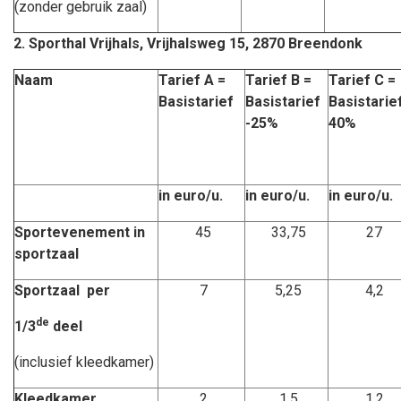
(zonder gebruik zaal)
2.
Sporthal Vrijhals, Vrijhalsweg 15, 2870 Breendonk
Naam
Tarief A =
Tarief B =
Tarief C =
Basistarief
Basistarief
Basistarie
-25%
40%
in euro/u.
in euro/u.
in euro/u.
Sportevenement in
45
33,75
27
sportzaal
Sportzaal per
7
5,25
4,2
de
1/3
deel
(inclusief kleedkamer)
Kleedkamer
2
1,5
1,2