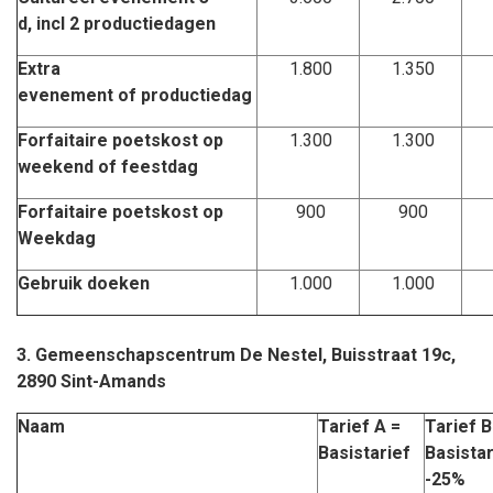
d, incl 2 productiedagen
Extra
1.800
1.350
evenement of productiedag
Forfaitaire poetskost op
1.300
1.300
weekend of feestdag
Forfaitaire poetskost op
900
900
Weekdag
Gebruik doeken
1.000
1.000
3.
Gemeenschapscentrum De Nestel, Buisstraat 19c,
2890 Sint-Amands
Naam
Tarief A =
Tarief B
Basistarief
Basista
-25%