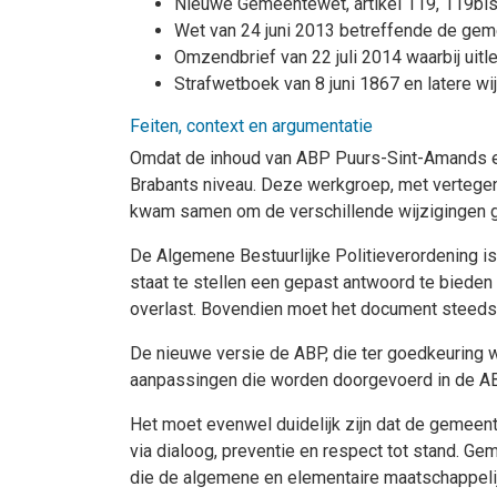
Nieuwe Gemeentewet, artikel 119, 119bis
Wet van 24 juni 2013 betreffende de gemee
Omzendbrief van 22 juli 2014 waarbij uit
Strafwetboek van 8 juni 1867 en latere wi
Feiten, context en argumentatie
Omdat de inhoud van ABP Puurs-Sint-Amands en 
Brabants niveau. Deze werkgroep, met vertegen
kwam samen om de verschillende wijzigingen g
De Algemene Bestuurlijke Politieverordening is
staat te stellen een gepast antwoord te biede
overlast. Bovendien moet het document steeds i
De nieuwe versie de ABP, die ter goedkeuring w
aanpassingen die worden doorgevoerd in de ABP
Het moet evenwel duidelijk zijn dat de gemeen
via dialoog, preventie en respect tot stand. G
die de algemene en elementaire maatschappelij