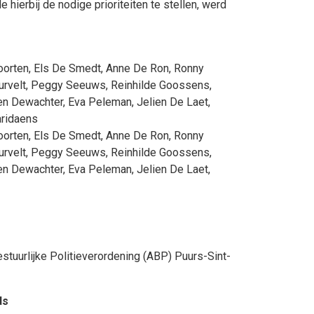
hierbij de nodige prioriteiten te stellen, werd
oorten
,
Els De Smedt
,
Anne De Ron
,
Ronny
urvelt
,
Peggy Seeuws
,
Reinhilde Goossens
,
en Dewachter
,
Eva Peleman
,
Jelien De Laet
,
aridaens
oorten
,
Els De Smedt
,
Anne De Ron
,
Ronny
urvelt
,
Peggy Seeuws
,
Reinhilde Goossens
,
en Dewachter
,
Eva Peleman
,
Jelien De Laet
,
uurlijke Politieverordening (ABP) Puurs-Sint-
ds