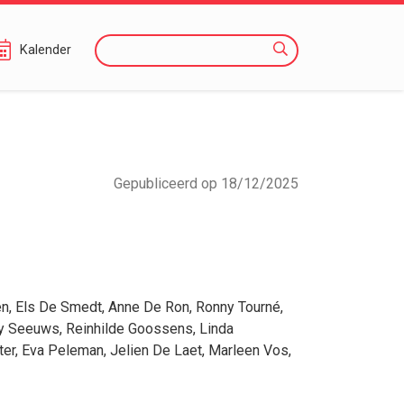
Zoeken
Kalender
Gepubliceerd op 18/12/2025
en
,
Els De Smedt
,
Anne De Ron
,
Ronny Tourné
,
y Seeuws
,
Reinhilde Goossens
,
Linda
ter
,
Eva Peleman
,
Jelien De Laet
,
Marleen Vos
,