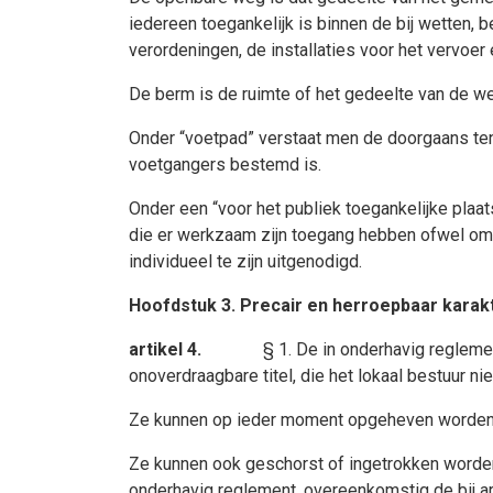
iedereen toegankelijk is binnen de bij wetten,
verordeningen, de installaties voor het vervoer
De berm is de ruimte of het gedeelte van de weg
Onder “voetpad” verstaat men de doorgaans ten o
voetgangers bestemd is.
Onder een “voor het publiek toegankelijke pla
die er werkzaam zijn toegang hebben ofwel omd
individueel te zijn uitgenodigd.
Hoofdstuk 3. Precair en herroepbaar karakt
artikel 4.
§ 1. De in onderhavig reglem
onoverdraagbare titel, die het lokaal bestuur ni
Ze kunnen op ieder moment opgeheven worden 
Ze kunnen ook geschorst of ingetrokken worde
onderhavig reglement, overeenkomstig de bij ar