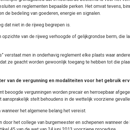
 besluiten en reglementen bepaalde perken. Het omvat tevens, b
 en de bedeling van goederen, energie en signalen.
 dat niet in de rijweg begrepen is.
pzichte van de rijweg verhoogde of gelijkgrondse berm, die lang
ats” verstaat men in onderhavig reglement elke plaats waar and
at ze geacht worden gewoonlijk toegang te hebben tot die plaat
er van de vergunning en modaliteiten voor het gebruik erv
ent beoogde vergunningen worden precair en herroepbaar afgegev
et aansprakelijk stelt behoudens in de wettelijk voorziene gevalle
wanneer het algemene belang het vereist.
n door het college van burgemeester en schepenen wanneer de 
tikel 45 van de wet van 24 juni 2013 voorziene procedure.