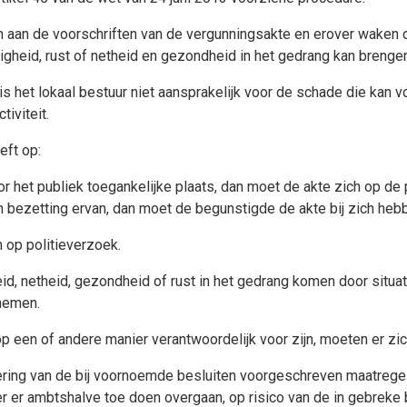
n aan de voorschriften van de vergunningsakte en erover waken
gheid, rust of netheid en gezondheid in het gedrang kan brengen
 het lokaal bestuur niet aansprakelijk voor de schade die kan voo
iviteit.
eft op:
or het publiek toegankelijke plaats, dan moet de akte zich op de 
n bezetting ervan, dan moet de begunstigde de akte bij zich hebbe
 op politieverzoek.
id, netheid, gezondheid of rust in het gedrang komen door situ
 nemen.
op een of andere manier verantwoordelijk voor zijn, moeten er zic
voering van de bij voornoemde besluiten voorgeschreven maatregel
er ambtshalve toe doen overgaan, op risico van de in gebreke bl