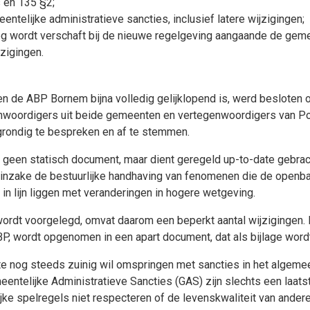
 en 135 §2;
ntelijke administratieve sancties, inclusief latere wijzigingen;
leg wordt verschaft bij de nieuwe regelgeving aangaande de geme
jzigingen.
de ABP Bornem bijna volledig gelijklopend is, werd besloten o
woordigers uit beide gemeenten en vertegenwoordigers van Pol
rondig te bespreken en af te stemmen.
 geen statisch document, maar dient geregeld up-to-date gebrach
n inzake de bestuurlijke handhaving van fenomenen die de openb
n lijn liggen met veranderingen in hogere wetgeving.
ordt voorgelegd, omvat daarom een beperkt aantal wijzigingen. 
, wordt opgenomen in een apart document, dat als bijlage wor
te nog steeds zuinig wil omspringen met sancties in het algem
emeentelijke Administratieve Sancties (GAS) zijn slechts een laa
ke spelregels niet respecteren of de levenskwaliteit van and