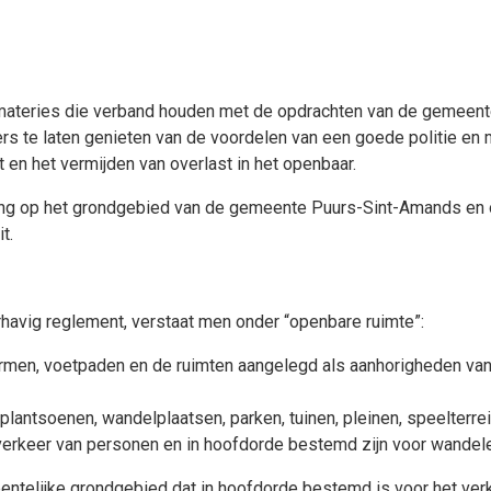
materies die verband houden met de opdrachten van de gemeent
s te laten genieten van de voordelen van een goede politie en 
t en het vermijden van overlast in het openbaar.
ing op het grondgebied van de gemeente Puurs-Sint-Amands en 
t.
havig reglement, verstaat men onder “openbare ruimte”:
ermen, voetpaden en de ruimten aangelegd als aanhorigheden v
lantsoenen, wandelplaatsen, parken, tuinen, pleinen, speelterre
t verkeer van personen en in hoofdorde bestemd zijn voor wandel
ntelijke grondgebied dat in hoofdorde bestemd is voor het ver