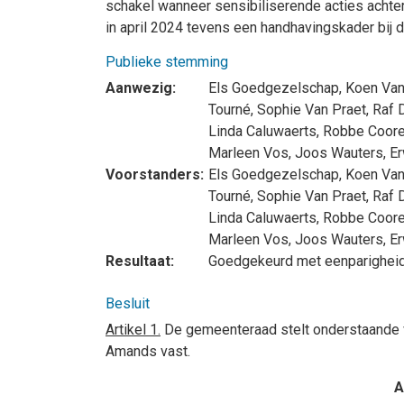
schakel wanneer sensibiliserende acties achterha
in april 2024 tevens een handhavingskader bij
Publieke stemming
Aanwezig:
Els Goedgezelschap
,
Koen Van
Tourné
,
Sophie Van Praet
,
Raf 
Linda Caluwaerts
,
Robbe Coor
Marleen Vos
,
Joos Wauters
,
Er
Voorstanders:
Els Goedgezelschap
,
Koen Van
Tourné
,
Sophie Van Praet
,
Raf 
Linda Caluwaerts
,
Robbe Coor
Marleen Vos
,
Joos Wauters
,
Er
Resultaat:
Goedgekeurd met eenparighei
Besluit
Artikel 1.
De gemeenteraad stelt onderstaande v
Amands vast.
A