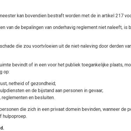
meester kan bovendien bestraft worden met de in artikel 217 voo
en van de bepalingen van onderhavig reglement niet naleeft, is b
e schade die zou voortvloeien uit de niet-naleving door derden v
te bevindt of in een voor het publiek toegankelijke plaats, moe
g op:
rust, netheid of gezondheid;
ulpdiensten en de bijstand aan personen in gevaar;
, reglementen en besluiten.
personen die zich in een privaat domein bevinden, wanneer de p
f hulpoproep.
d.