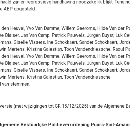
ald zijn en repressieve handhaving noodzakelijk blijkt. Teneinde 
 de ABP opgesteld.
 den Heuvel
,
Yvo Van Damme
,
Willem Geeroms
,
Hilde Van der P
De Blaiser
,
Jan Van Camp
,
Patrick Pauwels
,
Jürgen Buyst
,
Luk Ce
emans
,
Giselle Vissers
,
Ine Schokkaert
,
Sander Schokkaert
,
Jord
win Mertens
,
Kristina Galestian
,
Toon Vandendriessche
,
Raoul P
 den Heuvel
,
Yvo Van Damme
,
Willem Geeroms
,
Hilde Van der P
De Blaiser
,
Jan Van Camp
,
Patrick Pauwels
,
Jürgen Buyst
,
Luk Ce
emans
,
Giselle Vissers
,
Ine Schokkaert
,
Sander Schokkaert
,
Jord
win Mertens
,
Kristina Galestian
,
Toon Vandendriessche
d van stemmen.
ersie (met wijzigingen tot GR 15/12/2025) van de Algemene Best
lgemene Bestuurlijke Politieverordening Puurs-Sint-Aman