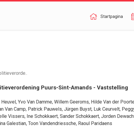
Startpagina
itieverorde..
itieverordening Puurs-Sint-Amands - Vaststelling
 Heuvel
,
Yvo Van Damme
,
Willem Geeroms
,
Hilde Van der Poort
an Van Camp
,
Patrick Pauwels
,
Jürgen Buyst
,
Luk Ceurvelt
,
Pegg
elle Vissers
,
Ine Schokkaert
,
Sander Schokkaert
,
Jorden Dewach
ina Galestian
,
Toon Vandendriessche
,
Raoul Paridaens