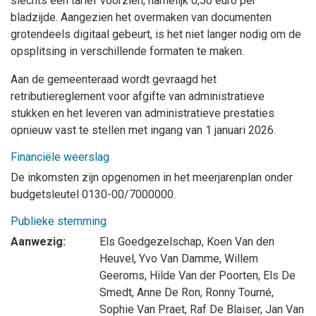
slechts één tarief voorzien, namelijk 0,50 euro per
bladzijde. Aangezien het overmaken van documenten
grotendeels digitaal gebeurt, is het niet langer nodig om de
opsplitsing in verschillende formaten te maken.
Aan de gemeenteraad wordt gevraagd het
retributiereglement voor afgifte van administratieve
stukken en het leveren van administratieve prestaties
opnieuw vast te stellen met ingang van 1 januari 2026.
Financiële weerslag
De inkomsten zijn opgenomen in het meerjarenplan onder
budgetsleutel
0130-00/7000000.
Publieke stemming
Aanwezig:
Els Goedgezelschap
,
Koen Van den
Heuvel
,
Yvo Van Damme
,
Willem
Geeroms
,
Hilde Van der Poorten
,
Els De
Smedt
,
Anne De Ron
,
Ronny Tourné
,
Sophie Van Praet
,
Raf De Blaiser
,
Jan Van