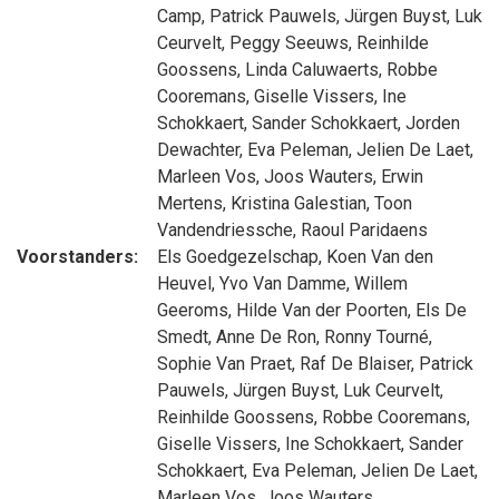
Camp
,
Patrick Pauwels
,
Jürgen Buyst
,
Luk
Ceurvelt
,
Peggy Seeuws
,
Reinhilde
Goossens
,
Linda Caluwaerts
,
Robbe
Cooremans
,
Giselle Vissers
,
Ine
Schokkaert
,
Sander Schokkaert
,
Jorden
Dewachter
,
Eva Peleman
,
Jelien De Laet
,
Marleen Vos
,
Joos Wauters
,
Erwin
Mertens
,
Kristina Galestian
,
Toon
Vandendriessche
,
Raoul Paridaens
Voorstanders:
Els Goedgezelschap
,
Koen Van den
Heuvel
,
Yvo Van Damme
,
Willem
Geeroms
,
Hilde Van der Poorten
,
Els De
Smedt
,
Anne De Ron
,
Ronny Tourné
,
Sophie Van Praet
,
Raf De Blaiser
,
Patrick
Pauwels
,
Jürgen Buyst
,
Luk Ceurvelt
,
Reinhilde Goossens
,
Robbe Cooremans
,
Giselle Vissers
,
Ine Schokkaert
,
Sander
Schokkaert
,
Eva Peleman
,
Jelien De Laet
,
Marleen Vos
,
Joos Wauters