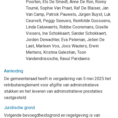
Poorten
,
Els De Smedt
,
Anne De Ron
,
Ronny
Tourné
,
Sophie Van Praet
,
Raf De Blaiser
,
Jan
Van Camp
,
Patrick Pauwels
,
Jürgen Buyst
,
Luk
Ceurvelt
,
Peggy Seeuws
,
Reinhilde Goossens
,
Linda Caluwaerts
,
Robbe Cooremans
,
Giselle
Vissers
,
Ine Schokkaert
,
Sander Schokkaert
,
Jorden Dewachter
,
Eva Peleman
,
Jelien De
Laet
,
Marleen Vos
,
Joos Wauters
,
Erwin
Mertens
,
Kristina Galestian
,
Toon
Vandendriessche
,
Raoul Paridaens
Aanleiding
De gemeenteraad heeft in vergadering van
5 mei 2025 h
et
retributiereglement voor afgifte van administratieve
stukken en het leveren van administratieve prestaties
vastgesteld.
Juridische grond
Volgende bevoegdheidsgrond en regelgeving is van